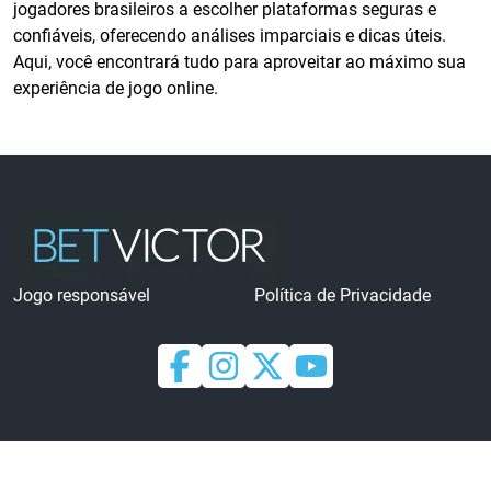
jogadores brasileiros a escolher plataformas seguras e
confiáveis, oferecendo análises imparciais e dicas úteis.
Aqui, você encontrará tudo para aproveitar ao máximo sua
experiência de jogo online.
Jogo responsável
Política de Privacidade